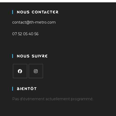
Nous Contacter
contact@th-metro.com
07 52 05 40 56
Nous Suivre
S’ouvre
S’ouvre
dans
dans
Bientôt
un
un
Pas d'événement actuellement programmé.
nouvel
nouvel
onglet
onglet