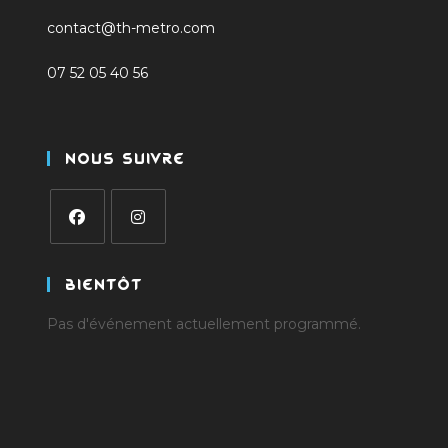
contact@th-metro.com
07 52 05 40 56
Nous Suivre
S’ouvre
S’ouvre
dans
dans
Bientôt
un
un
Pas d'événement actuellement programmé.
nouvel
nouvel
onglet
onglet