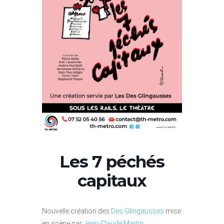
Les 7 péchés
capitaux
Nouvelle création des
Des Glingausses
mise
en scène par
Jean-Claude Martin
.