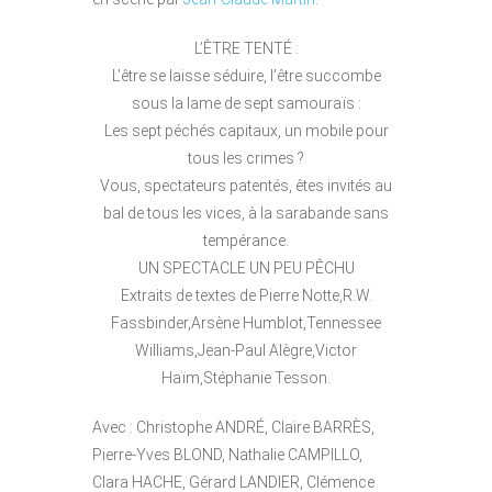
L’ÊTRE TENTÉ :
L’être se laisse séduire, l’être succombe
sous la lame de sept samouraïs :
Les sept péchés capitaux, un mobile pour
tous les crimes ?
Vous, spectateurs patentés, êtes invités au
bal de tous les vices, à la sarabande sans
tempérance.
UN SPECTACLE UN PEU PÊCHU
Extraits de textes de Pierre Notte,R.W.
Fassbinder,Arsène Humblot,Tennessee
Williams,Jean-Paul Alègre,Victor
Haïm,Stéphanie Tesson.
Avec : Christophe ANDRÉ, Claire BARRÈS,
Pierre-Yves BLOND, Nathalie CAMPILLO,
Clara HACHE, Gérard LANDIER, Clémence