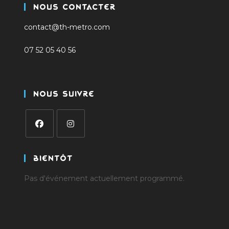
Nous Contacter
contact@th-metro.com
07 52 05 40 56
Nous Suivre
S’ouvre
S’ouvre
dans
dans
Bientôt
un
un
Pas d'événement actuellement programmé.
nouvel
nouvel
onglet
onglet