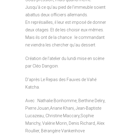
Jusqu’à ce qu’au pied de l’immeuble soient
abattus deux officiers allemands.
En représailles, il leur est imposé de donner
deux otages. Et de les choisir eux-mêmes.
Mais ils ont de la chance : le commandant
ne viendra les chercher qu’au dessert.
Création de l’atelier du lundi mise en scène
par Cléo Dangoin.
D’après Le Repas des Fauves de Vahé
Katcha.
Avec : Nathalie Bonhomme, Berthine Deliry,
Pierre Jouan,Ariane Khani, Jean-Baptiste
Lucazeau, Christine Maccary,Sophie
Marichy, Valérie Morin, Denis Richard, Alex
Roullier, Bérangère Vankenhove