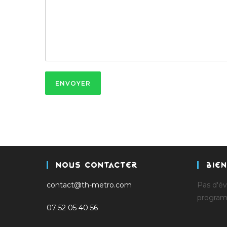
ENVOYER
Nous Contacter
Bie
contact@th-metro.com
Pas d'é
progra
07 52 05 40 56