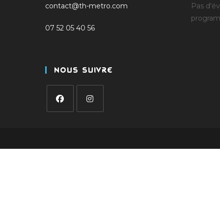
contact@th-metro.com
Pas d'é
progra
07 52 05 40 56
Nous Suivre
S’ouvre
S’ouvre
dans
dans
un
un
nouvel
nouvel
onglet
onglet