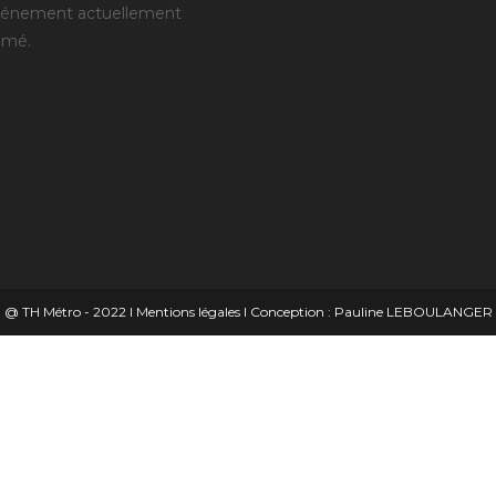
vénement actuellement
mmé.
@ TH Métro - 2022 l
Mentions légales
l Conception :
Pauline LEBOULANGER