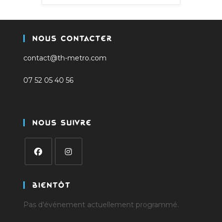
Nous Contacter
contact@th-metro.com
07 52 05 40 56
Nous Suivre
S’ouvre
S’ouvre
dans
dans
Bientôt
un
un
Pas d'événement actuellement programmé.
nouvel
nouvel
onglet
onglet