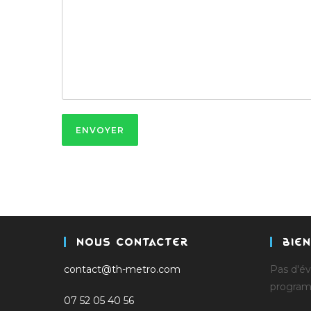
ENVOYER
Nous Contacter
Bie
contact@th-metro.com
Pas d'é
progra
07 52 05 40 56